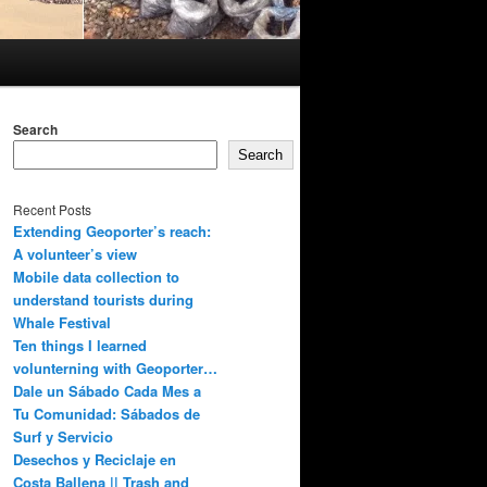
Search
Search
Recent Posts
Extending Geoporter’s reach:
A volunteer’s view
Mobile data collection to
understand tourists during
Whale Festival
Ten things I learned
volunterning with Geoporter…
Dale un Sábado Cada Mes a
Tu Comunidad: Sábados de
Surf y Servicio
Desechos y Reciclaje en
Costa Ballena || Trash and