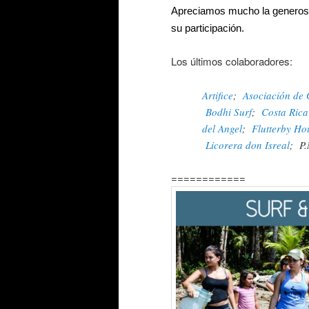
Apreciamos mucho la generos
su participación.
Los últimos colaboradores:
Artifice
;
Asociación de 
Bodhi Surf
;
Costa Rica
del Angel
;
Flutterby Ho
Licorera don Isreal
; P.
============