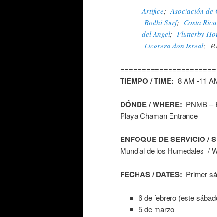
Artifice
;
Asociación de 
Bodhi Surf
;
Costa Rica
del Angel
;
Flutterby Ho
Licorera don Isreal
; P.
======================
TIEMPO / TIME:
8 AM -11 A
DÓNDE / WHERE:
PNMB – En
Playa Chaman Entrance
ENFOQUE DE SERVICIO / 
Mundial de los Humedales / 
FECHAS / DATES:
Primer sáb
6 de febrero (este sábad
5 de marzo