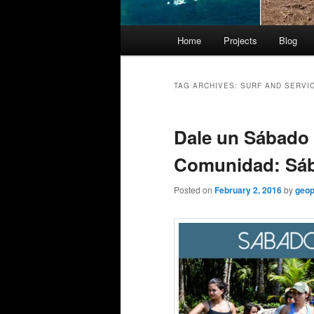
Main
Home
Projects
Blog
menu
TAG ARCHIVES:
SURF AND SERVI
Dale un Sábado
Comunidad: Sába
Posted on
February 2, 2016
by
geop