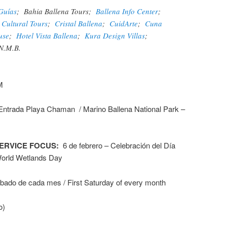
Guías
; Bahia Ballena Tours;
Ballena Info Center
;
 Cultural Tours
;
Cristal Ballena
;
CuidArte
;
Cuna
use
;
Hotel Vista Ballena
;
Kura Design Villas
;
N.M.B.
M
trada Playa Chaman / Marino Ballena National Park –
SERVICE FOCUS:
6 de febrero – Celebración del Día
World Wetlands Day
ado de cada mes / First Saturday of every month
o)