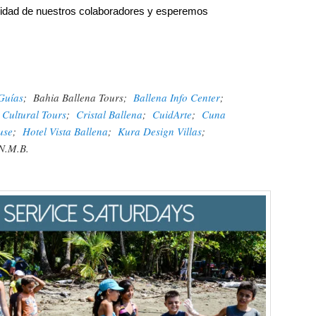
idad de nuestros colaboradores y esperemos
Guías
; Bahia Ballena Tours;
Ballena Info Center
;
 Cultural Tours
;
Cristal Ballena
;
CuidArte
;
Cuna
use
;
Hotel Vista Ballena
;
Kura Design Villas
;
N.M.B.